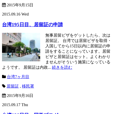
2015年9月15日
2015.09.16 Wed
台湾195日目、居留証の申請
無事居留ビザをゲットしたら、次は
居留証。 台湾では居留ビザを取得・
入国してから15日以内に居留証の申
請をすることになっています。居留
ビザと居留証はセット。よくわかり
ませんがそういう施策になっている
ようです。 居留証は内政...
続きを読む
台湾7ヶ月目
居留証
,
移民署
2015年9月16日
2015.09.17 Thu