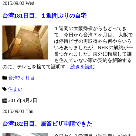
2015.09.02 Wed
台湾181日目、１週間ぶりの自宅
１週間の大阪帰省からもどってき
て、今日から台湾７ヶ月目。 大阪で
は停留ビザの再取得やら何やらいろ
いろありましたが、NHKの解約が一
番つかれました。海外に転居して誰
も住んでいない家の契約を解除する
のに、テレビを捨てて証明す...
続きを読む
台湾7ヶ月目
住まい
2015年9月2日
2015.09.03 Thu
台湾182日目、居留ビザ申請できた