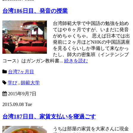
台湾186日目、発音の授業
台湾師範大学で中国語の勉強を始め
てはや６ヶ月ですが、いまだに発音
がめちゃくちゃ。 思えば日本では出
発前に２ヶ月ほどNHKの中国語講座
を見るくらいしか準備して来なかっ
たし、師大の密集班（インテンシブ
コース）はガンガン教科書...
続きを読む
台湾7ヶ月目
学び
,
師範大学
2015年9月7日
2015.09.08 Tue
台湾187日目、家賃支払いを寝過ごす
うちは部屋の家賃を大家さんに現金