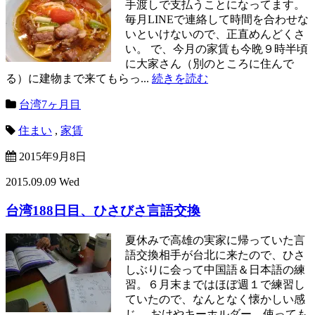
手渡しで支払うことになってます。
毎月LINEで連絡して時間を合わせな
いといけないので、正直めんどくさ
い。 で、今月の家賃も今晩９時半頃
に大家さん（別のところに住んで
る）に建物まで来てもらっ...
続きを読む
台湾7ヶ月目
住まい
,
家賃
2015年9月8日
2015.09.09 Wed
台湾188日目、ひさびさ言語交換
夏休みで高雄の実家に帰っていた言
語交換相手が台北に来たので、ひさ
しぶりに会って中国語＆日本語の練
習。６月末まではほぼ週１で練習し
ていたので、なんとなく懐かしい感
じ。 おけやキーホルダー、使っても