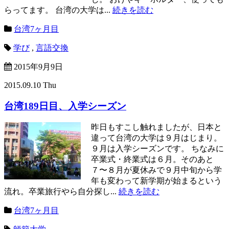
らってます。 台湾の大学は...
続きを読む
台湾7ヶ月目
学び
,
言語交換
2015年9月9日
2015.09.10 Thu
台湾189日目、入学シーズン
昨日もすこし触れましたが、日本と
違って台湾の大学は９月はじまり。
９月は入学シーズンです。 ちなみに
卒業式・終業式は６月。そのあと
７〜８月が夏休みで９月中旬から学
年も変わって新学期が始まるという
流れ。卒業旅行やら自分探し...
続きを読む
台湾7ヶ月目