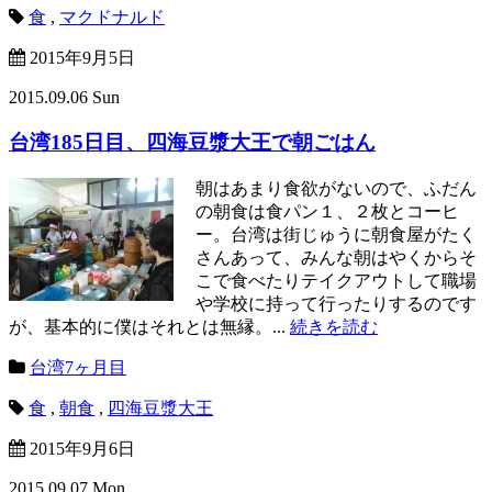
食
,
マクドナルド
2015年9月5日
2015.09.06 Sun
台湾185日目、四海豆漿大王で朝ごはん
朝はあまり食欲がないので、ふだん
の朝食は食パン１、２枚とコーヒ
ー。台湾は街じゅうに朝食屋がたく
さんあって、みんな朝はやくからそ
こで食べたりテイクアウトして職場
や学校に持って行ったりするのです
が、基本的に僕はそれとは無縁。...
続きを読む
台湾7ヶ月目
食
,
朝食
,
四海豆漿大王
2015年9月6日
2015.09.07 Mon