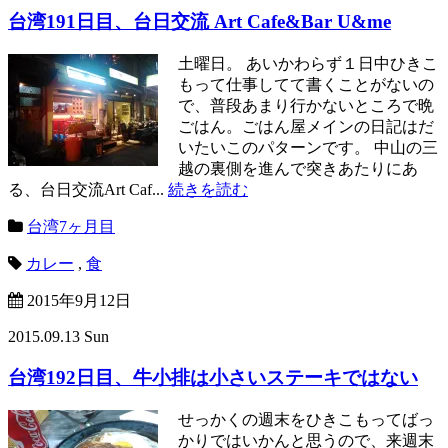
台湾191日目、台日交流 Art Cafe&Bar U&me
土曜日。 あいかわらず１日中ひきこ
もって仕事してて書くことがないの
で、普段あまり行かないところで晩
ごはん。ごはん屋メインの日記はだ
いたいこのパターンです。 中山の三
越の裏側を進んで突きあたりにあ
る、台日交流Art Caf...
続きを読む
台湾7ヶ月目
カレー
,
食
2015年9月12日
2015.09.13 Sun
台湾192日目、牛小排は小さいステーキではない
せっかくの週末をひきこもってばっ
かりではいかんと思うので、来週末