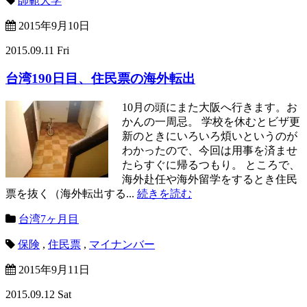
師範大学
2015年9月10日
2015.09.11 Fri
台湾190日目、住民票の海外転出
10月の頭にまた大阪へ行きます。お
かんの一周忌。 学校を休むとビザ更
新のときにいろいろ煩いというのが
わかったので、今回は用事を済ませ
たらすぐに帰るつもり。 ところで、
海外赴任や海外留学をするとき住民
票を抜く（海外転出する...
続きを読む
台湾7ヶ月目
保険
,
住民票
,
マイナンバー
2015年9月11日
2015.09.12 Sat