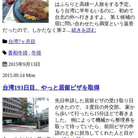
はふらりと高雄一人旅をする予定。
もう台湾に半年もいるのに、初めて
台北の外へ行きますよ。 第１候補の
宿に問い合わせたら満室という返答
だったので、しかたなく第２...
続きを読む
台湾7ヶ月目
香和牛排
,
牛排
2015年9月13日
2015.09.14 Mon
台湾193日目、やっと居留ビザを取得
先日申請した居留ビザの受け取り日
がきたので、３度目の外交部。 家か
ら歩いて行ったら15分ほどで着きま
した。 例によって機械から整理券を
取って待っていたら、前回ビザの申
請のときに担当してくれた人と目が