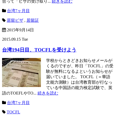
合って「ビザの受け取り...
続きを読む
台湾7ヶ月目
居留ビザ
,
居留証
2015年9月14日
2015.09.15 Tue
台湾194日目、TOCFLを受けよう
学校からときどきお知らせメールが
くるのですが、昨日「TOCFL」の受
験が無料になるよというお知らせが
届いていました。 TOCFL（＝華語
文能力測験）は台湾教育部が行なっ
ている中国語の能力検定試験で、英
語のTOEFLやTO...
続きを読む
台湾7ヶ月目
TOCFL