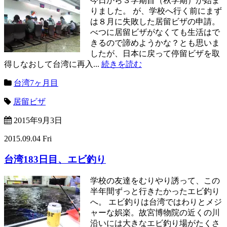
今日から３学期目（秋学期）が始ま
りました。 が、学校へ行く前にまず
は８月に失敗した居留ビザの申請。
べつに居留ビザがなくても生活はで
きるので諦めようかな？とも思いま
したが、日本に戻って停留ビザを取
得しなおして台湾に再入...
続きを読む
台湾7ヶ月目
居留ビザ
2015年9月3日
2015.09.04 Fri
台湾183日目、エビ釣り
学校の友達をむりやり誘って、この
半年間ずっと行きたかったエビ釣り
へ。 エビ釣りは台湾ではわりとメジ
ャーな娯楽。故宮博物院の近くの川
沿いには大きなエビ釣り場がたくさ