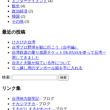
エンターテイメント
(4)
観光
(4)
政治経済
(2)
帰国
(2)
その他
(3)
最近の投稿
ひさびさ台湾
台湾プロ野球を観に行こう（台中編）
台湾鉄道の乗り放題チケットTR-PASSを使って台湾一
周してきました
台北と大阪が似ている件について
引っ越し用のダンボール箱を手に入れる
検索:
リンク集
台湾他力留学記
- ブログ
ナカジマチカ
- ブログ
まるがり まるがれーた
- ブログ