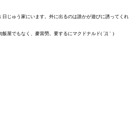
１日じゅう家にいます。外に出るのは誰かが遊びに誘ってくれ
屋でもなく、麥當勞。要するにマクドナルド( ´Д｀)