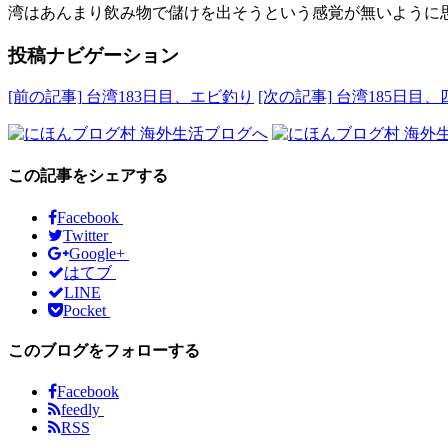
湾はあんまり飲み物で儲けを出そうという感覚が無いように
投稿ナビゲーション
[前の記事]
台湾183日目、エビ釣り
[次の記事]
台湾185日目
この記事をシェアする
Facebook
Twitter
Google+
はてブ
LINE
Pocket
このブログをフォローする
Facebook
feedly
RSS