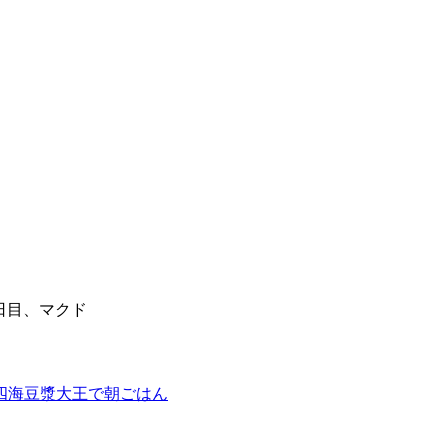
4日目、マクド
、四海豆漿大王で朝ごはん