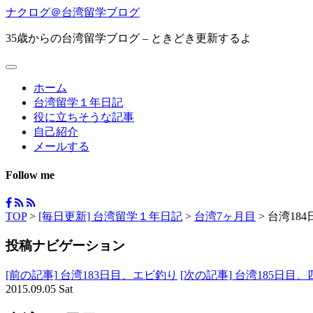
ナクログ＠台湾留学ブログ
35歳からの台湾留学ブログ – ときどき更新するよ
ホーム
台湾留学１年日記
役に立ちそうな記事
自己紹介
メールする
Follow me
TOP
>
[毎日更新] 台湾留学１年日記
>
台湾7ヶ月目
>
台湾18
投稿ナビゲーション
[前の記事]
台湾183日目、エビ釣り
[次の記事]
台湾185日目
2015.09.05 Sat