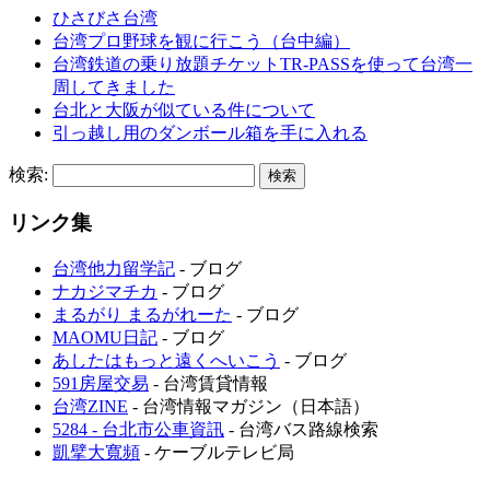
ひさびさ台湾
台湾プロ野球を観に行こう（台中編）
台湾鉄道の乗り放題チケットTR-PASSを使って台湾一
周してきました
台北と大阪が似ている件について
引っ越し用のダンボール箱を手に入れる
検索:
リンク集
台湾他力留学記
- ブログ
ナカジマチカ
- ブログ
まるがり まるがれーた
- ブログ
MAOMU日記
- ブログ
あしたはもっと遠くへいこう
- ブログ
591房屋交易
- 台湾賃貸情報
台湾ZINE
- 台湾情報マガジン（日本語）
5284 - 台北市公車資訊
- 台湾バス路線検索
凱擘大寬頻
- ケーブルテレビ局