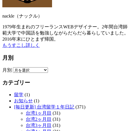
nackle（ナックル）
1979年生まれのフリーランスWEBデザイナー。2年間台湾師
範大学で中国語を勉強しながらだらだら暮らしていました。
2016年末にひとまず帰国。
もうすこし詳しく
月別
月別
カテゴリー
留学
(1)
お知らせ
(1)
[毎日更新] 台湾留学１年日記
(371)
台湾1ヶ月目
(31)
台湾2ヶ月目
(31)
台湾3ヶ月目
(31)