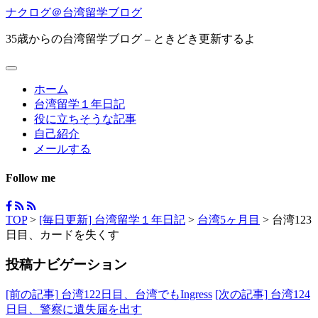
ナクログ＠台湾留学ブログ
35歳からの台湾留学ブログ – ときどき更新するよ
ホーム
台湾留学１年日記
役に立ちそうな記事
自己紹介
メールする
Follow me
TOP
>
[毎日更新] 台湾留学１年日記
>
台湾5ヶ月目
>
台湾123
日目、カードを失くす
投稿ナビゲーション
[前の記事]
台湾122日目、台湾でもIngress
[次の記事]
台湾124
日目、警察に遺失届を出す