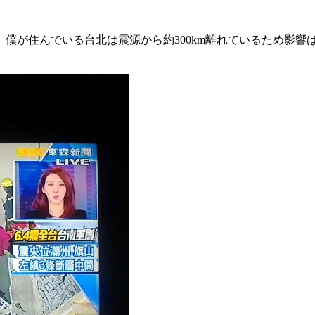
僕が住んでいる台北は震源から約300km離れているため影響