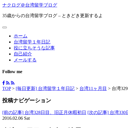
ナクログ＠台湾留学ブログ
35歳からの台湾留学ブログ – ときどき更新するよ
ホーム
台湾留学１年日記
役に立ちそうな記事
自己紹介
メールする
Follow me
TOP
>
[毎日更新] 台湾留学１年日記
>
台湾11ヶ月目
>
台湾32
投稿ナビゲーション
[前の記事]
台湾328日目、旧正月休暇初日
[次の記事]
台湾33
2016.02.06 Sat