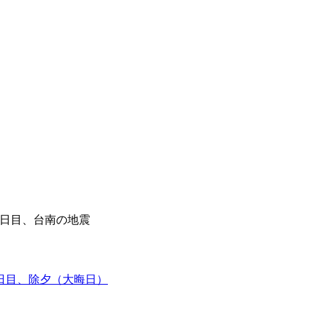
9日目、台南の地震
0日目、除夕（大晦日）