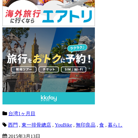
台湾1ヶ月目
西門
,
東一排骨總店
,
YouBike
,
無印良品
,
食
,
暮らし
2015年3月13日