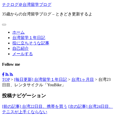
ナクログ＠台湾留学ブログ
35歳からの台湾留学ブログ – ときどき更新するよ
ホーム
台湾留学１年日記
役に立ちそうな記事
自己紹介
メールする
Follow me
TOP
>
[毎日更新] 台湾留学１年日記
>
台湾1ヶ月目
>
台湾23
日目、レンタサイクル「YouBike」
投稿ナビゲーション
[前の記事]
台湾22日目、携帯を買う
[次の記事]
台湾24日目、
テニスが上手くならない