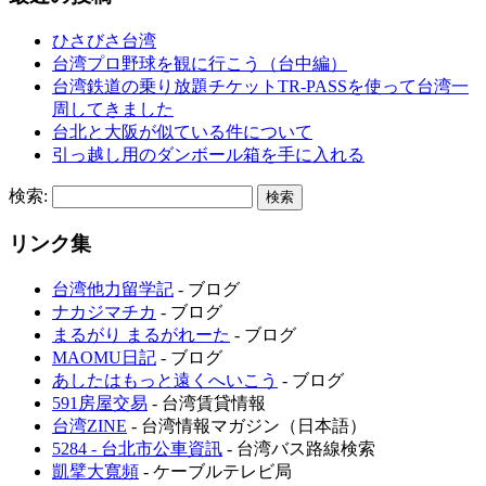
ひさびさ台湾
台湾プロ野球を観に行こう（台中編）
台湾鉄道の乗り放題チケットTR-PASSを使って台湾一
周してきました
台北と大阪が似ている件について
引っ越し用のダンボール箱を手に入れる
検索:
リンク集
台湾他力留学記
- ブログ
ナカジマチカ
- ブログ
まるがり まるがれーた
- ブログ
MAOMU日記
- ブログ
あしたはもっと遠くへいこう
- ブログ
591房屋交易
- 台湾賃貸情報
台湾ZINE
- 台湾情報マガジン（日本語）
5284 - 台北市公車資訊
- 台湾バス路線検索
凱擘大寬頻
- ケーブルテレビ局