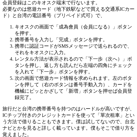
会員登録はこのキオスク端末で行ないます。
必要なのは悠遊カード（地下鉄駅などで買える交通系ICカー
ド）と台湾の電話番号（プリペイド式可）で、
キオスクの画面で「成為會員（会員になる）」ボタン
を押す。
携帯番号を入力し「完成」ボタンを押す。
携帯に認証コードがSMSメッセージで送られるので、
それをキオスクに入力。
レンタル方法が表示されるので「下一歩（次へ）」ボ
タンを押し、返し方も読んだら左端の四角にチェック
を入れて「下一歩」ボタンを押す。
次の画面で悠遊カード情報を求められます。左のボタ
ンを押して（右のボタンは番号手動入力）、カードを
機械にピッとかざして「新増」ボタンを押せば会員登
録完了。
旅行だと台湾の携帯番号を持つのはハードルが高いですが、
ICチップ付きのクレジットカードを使って「單次租車」とい
う方法で借りることもできます。僕は試してないので、台北
ナビとかを見ると詳しく載っています。僕もそこで借り方を
覚えました。