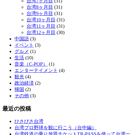
台湾7ヶ月目
(31)
台湾8ヶ月目
(31)
台湾9ヶ月目
(31)
台湾10ヶ月目
(31)
台湾11ヶ月目
(31)
台湾12ヶ月目
(30)
中国語
(3)
イベント
(3)
グルメ
(1)
生活
(10)
音楽（C-POP）
(1)
エンターテイメント
(4)
観光
(4)
政治経済
(2)
帰国
(2)
その他
(3)
最近の投稿
ひさびさ台湾
台湾プロ野球を観に行こう（台中編）
台湾鉄道の乗り放題チケットTR-PASSを使って台湾一