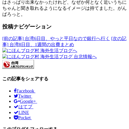
はさっぱり出来なかったけれど、なぜか何となく近いうちに
ちゃんと聞き取れるようになるイメージは持てました。がん
ばろっと。
投稿ナビゲーション
[前の記事]
台湾6日目、やっと平日なので銀行へ行く
[次の記
事]
台湾8日目、1週間の出費まとめ
この記事をシェアする
Facebook
Twitter
Google+
はてブ
LINE
Pocket