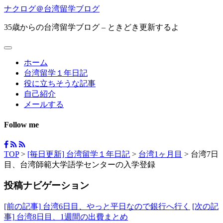
ナクログ＠台湾留学ブログ
35歳からの台湾留学ブログ – ときどき更新するよ
ホーム
台湾留学１年日記
役に立ちそうな記事
自己紹介
メールする
Follow me
TOP
>
[毎日更新] 台湾留学１年日記
>
台湾1ヶ月目
>
台湾7日
目、台湾師範大学語学センターの入学登録
投稿ナビゲーション
[前の記事]
台湾6日目、やっと平日なので銀行へ行く
[次の記
事]
台湾8日目、1週間の出費まとめ