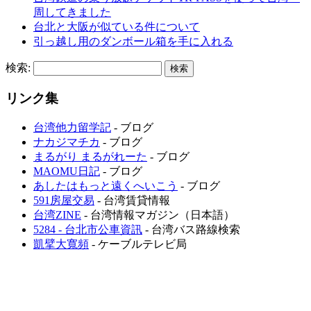
周してきました
台北と大阪が似ている件について
引っ越し用のダンボール箱を手に入れる
検索:
リンク集
台湾他力留学記
- ブログ
ナカジマチカ
- ブログ
まるがり まるがれーた
- ブログ
MAOMU日記
- ブログ
あしたはもっと遠くへいこう
- ブログ
591房屋交易
- 台湾賃貸情報
台湾ZINE
- 台湾情報マガジン（日本語）
5284 - 台北市公車資訊
- 台湾バス路線検索
凱擘大寬頻
- ケーブルテレビ局