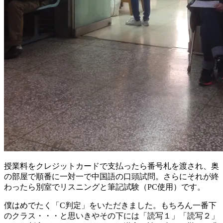
授業料をクレジットカードで支払ったら番号札を渡され、奥
の部屋で順番に一対一で中国語の口頭試問。さらにそれが終
わったら別室でリスニングと筆記試験（PC使用）です。
僕はめでたく「C判定」をいただきました。もちろん一番下
のクラス・・・と思いきやその下には「読写１」「読写２」