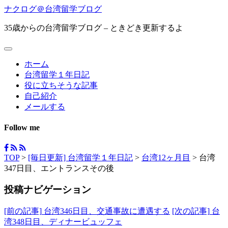
ナクログ＠台湾留学ブログ
35歳からの台湾留学ブログ – ときどき更新するよ
ホーム
台湾留学１年日記
役に立ちそうな記事
自己紹介
メールする
Follow me
TOP
>
[毎日更新] 台湾留学１年日記
>
台湾12ヶ月目
>
台湾
347日目、エントランスその後
投稿ナビゲーション
[前の記事]
台湾346日目、交通事故に遭遇する
[次の記事]
台
湾348日目、ディナービュッフェ