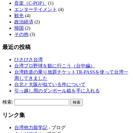
音楽（C-POP）
(1)
エンターテイメント
(4)
観光
(4)
政治経済
(2)
帰国
(2)
その他
(3)
最近の投稿
ひさびさ台湾
台湾プロ野球を観に行こう（台中編）
台湾鉄道の乗り放題チケットTR-PASSを使って台湾一
周してきました
台北と大阪が似ている件について
引っ越し用のダンボール箱を手に入れる
検索:
リンク集
台湾他力留学記
- ブログ