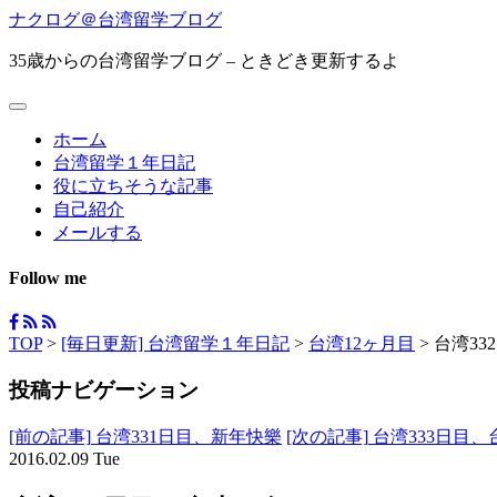
ナクログ＠台湾留学ブログ
35歳からの台湾留学ブログ – ときどき更新するよ
ホーム
台湾留学１年日記
役に立ちそうな記事
自己紹介
メールする
Follow me
TOP
>
[毎日更新] 台湾留学１年日記
>
台湾12ヶ月目
>
台湾3
投稿ナビゲーション
[前の記事]
台湾331日目、新年快樂
[次の記事]
台湾333日目
2016.02.09 Tue