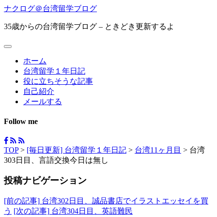
ナクログ＠台湾留学ブログ
35歳からの台湾留学ブログ – ときどき更新するよ
ホーム
台湾留学１年日記
役に立ちそうな記事
自己紹介
メールする
Follow me
TOP
>
[毎日更新] 台湾留学１年日記
>
台湾11ヶ月目
>
台湾
303日目、言語交換今日は無し
投稿ナビゲーション
[前の記事]
台湾302日目、誠品書店でイラストエッセイを買
う
[次の記事]
台湾304日目、英語難民