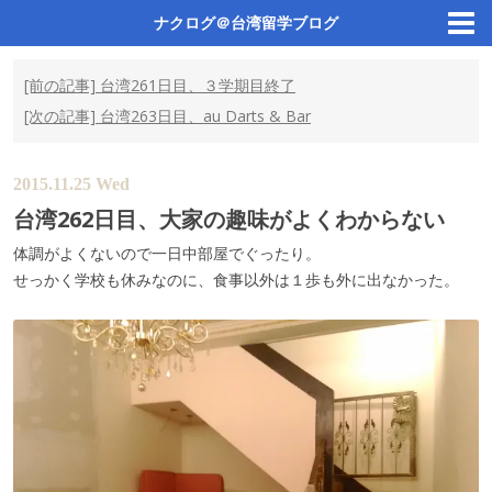
ナクログ＠台湾留学ブログ
投稿ナビゲーション
[前の記事]
台湾261日目、３学期目終了
[次の記事]
台湾263日目、au Darts & Bar
2015.11.25 Wed
台湾262日目、大家の趣味がよくわからない
体調がよくないので一日中部屋でぐったり。
せっかく学校も休みなのに、食事以外は１歩も外に出なかった。