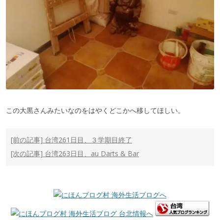
この大黒さんみたいなのをはやくどこかへ移してほしい。
[前の記事]
台湾261日目、３学期目終了
投稿ナビゲーション
[次の記事]
台湾263日目、au Darts & Bar