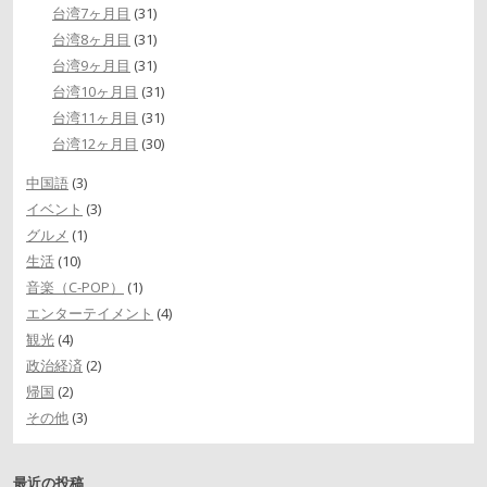
台湾7ヶ月目
(31)
台湾8ヶ月目
(31)
台湾9ヶ月目
(31)
台湾10ヶ月目
(31)
台湾11ヶ月目
(31)
台湾12ヶ月目
(30)
中国語
(3)
イベント
(3)
グルメ
(1)
生活
(10)
音楽（C-POP）
(1)
エンターテイメント
(4)
観光
(4)
政治経済
(2)
帰国
(2)
その他
(3)
最近の投稿