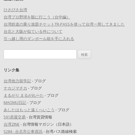
ひさびさ台湾
台湾プロ野球を観に行こう（台中編）
台湾鉄道の乗り放題チケットTR-PASSを使って台湾一周してきました
台北と大阪が似ている件について
引っ越し用のダンボール箱を手に入れる
検索:
リンク集
台湾他力留学記
- ブログ
ナカジマチカ
- ブログ
まるがり まるがれーた
- ブログ
MAOMU日記
- ブログ
あしたはもっと遠くへいこう
- ブログ
591房屋交易
- 台湾賃貸情報
台湾ZINE
- 台湾情報マガジン（日本語）
5284 - 台北市公車資訊
- 台湾バス路線検索