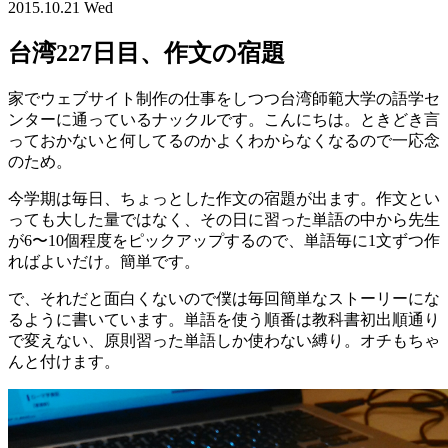
2015.10.21 Wed
台湾227日目、作文の宿題
家でウェブサイト制作の仕事をしつつ台湾師範大学の語学セ
ンターに通っているナックルです。こんにちは。ときどき言
っておかないと何してるのかよくわからなくなるので一応念
のため。
今学期は毎日、ちょっとした作文の宿題が出ます。作文とい
っても大した量ではなく、その日に習った単語の中から先生
が6〜10個程度をピックアップするので、単語毎に1文ずつ作
ればよいだけ。簡単です。
で、それだと面白くないので僕は毎回簡単なストーリーにな
るように書いています。単語を使う順番は教科書初出順通り
で変えない、原則習った単語しか使わない縛り。オチもちゃ
んと付けます。