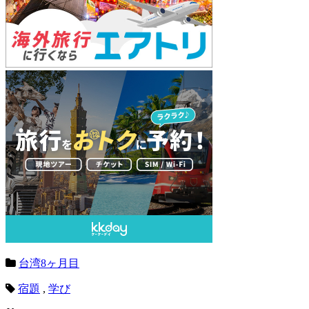
台湾8ヶ月目
宿題
,
学び