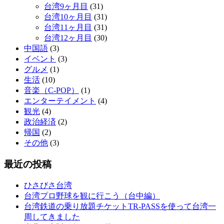
台湾9ヶ月目
(31)
台湾10ヶ月目
(31)
台湾11ヶ月目
(31)
台湾12ヶ月目
(30)
中国語
(3)
イベント
(3)
グルメ
(1)
生活
(10)
音楽（C-POP）
(1)
エンターテイメント
(4)
観光
(4)
政治経済
(2)
帰国
(2)
その他
(3)
最近の投稿
ひさびさ台湾
台湾プロ野球を観に行こう（台中編）
台湾鉄道の乗り放題チケットTR-PASSを使って台湾一
周してきました