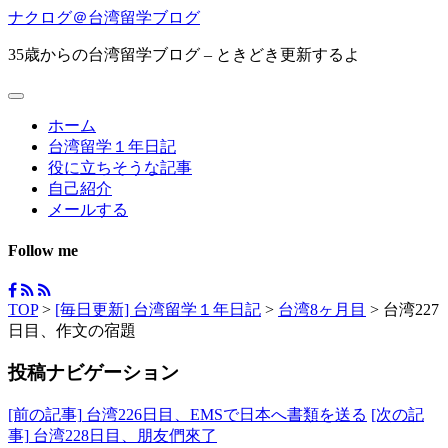
ナクログ＠台湾留学ブログ
35歳からの台湾留学ブログ – ときどき更新するよ
ホーム
台湾留学１年日記
役に立ちそうな記事
自己紹介
メールする
Follow me
TOP
>
[毎日更新] 台湾留学１年日記
>
台湾8ヶ月目
>
台湾227
日目、作文の宿題
投稿ナビゲーション
[前の記事]
台湾226日目、EMSで日本へ書類を送る
[次の記
事]
台湾228日目、朋友們來了