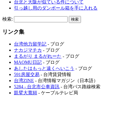
台北と大阪が似ている件について
引っ越し用のダンボール箱を手に入れる
検索:
リンク集
台湾他力留学記
- ブログ
ナカジマチカ
- ブログ
まるがり まるがれーた
- ブログ
MAOMU日記
- ブログ
あしたはもっと遠くへいこう
- ブログ
591房屋交易
- 台湾賃貸情報
台湾ZINE
- 台湾情報マガジン（日本語）
5284 - 台北市公車資訊
- 台湾バス路線検索
凱擘大寬頻
- ケーブルテレビ局