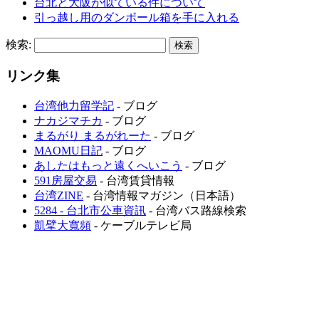
台北と大阪が似ている件について
引っ越し用のダンボール箱を手に入れる
検索:
リンク集
台湾他力留学記
- ブログ
ナカジマチカ
- ブログ
まるがり まるがれーた
- ブログ
MAOMU日記
- ブログ
あしたはもっと遠くへいこう
- ブログ
591房屋交易
- 台湾賃貸情報
台湾ZINE
- 台湾情報マガジン（日本語）
5284 - 台北市公車資訊
- 台湾バス路線検索
凱擘大寬頻
- ケーブルテレビ局