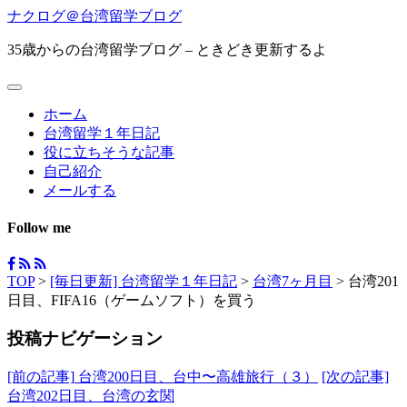
ナクログ＠台湾留学ブログ
35歳からの台湾留学ブログ – ときどき更新するよ
ホーム
台湾留学１年日記
役に立ちそうな記事
自己紹介
メールする
Follow me
TOP
>
[毎日更新] 台湾留学１年日記
>
台湾7ヶ月目
>
台湾201
日目、FIFA16（ゲームソフト）を買う
投稿ナビゲーション
[前の記事]
台湾200日目、台中〜高雄旅行（３）
[次の記事]
台湾202日目、台湾の玄関