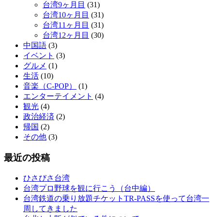
台湾9ヶ月目
(31)
台湾10ヶ月目
(31)
台湾11ヶ月目
(31)
台湾12ヶ月目
(30)
中国語
(3)
イベント
(3)
グルメ
(1)
生活
(10)
音楽（C-POP）
(1)
エンターテイメント
(4)
観光
(4)
政治経済
(2)
帰国
(2)
その他
(3)
最近の投稿
ひさびさ台湾
台湾プロ野球を観に行こう（台中編）
台湾鉄道の乗り放題チケットTR-PASSを使って台湾一
周してきました