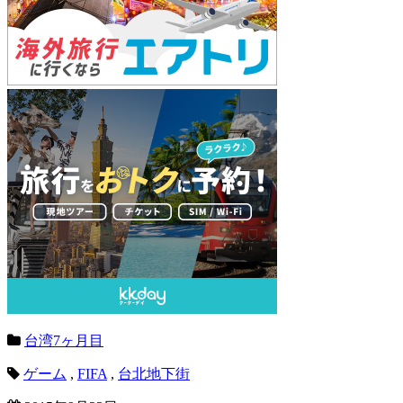
台湾7ヶ月目
ゲーム
,
FIFA
,
台北地下街