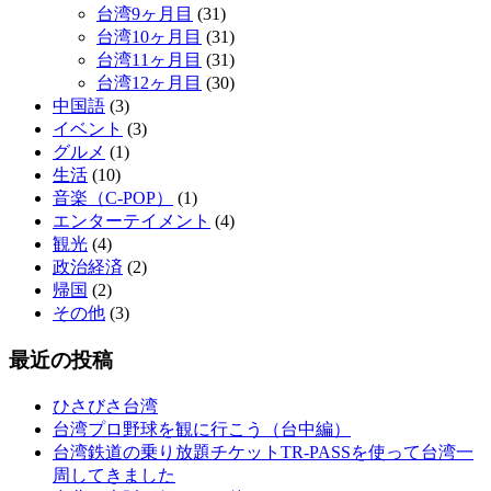
台湾9ヶ月目
(31)
台湾10ヶ月目
(31)
台湾11ヶ月目
(31)
台湾12ヶ月目
(30)
中国語
(3)
イベント
(3)
グルメ
(1)
生活
(10)
音楽（C-POP）
(1)
エンターテイメント
(4)
観光
(4)
政治経済
(2)
帰国
(2)
その他
(3)
最近の投稿
ひさびさ台湾
台湾プロ野球を観に行こう（台中編）
台湾鉄道の乗り放題チケットTR-PASSを使って台湾一
周してきました