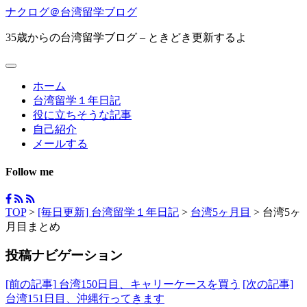
ナクログ＠台湾留学ブログ
35歳からの台湾留学ブログ – ときどき更新するよ
ホーム
台湾留学１年日記
役に立ちそうな記事
自己紹介
メールする
Follow me
TOP
>
[毎日更新] 台湾留学１年日記
>
台湾5ヶ月目
>
台湾5ヶ
月目まとめ
投稿ナビゲーション
[前の記事]
台湾150日目、キャリーケースを買う
[次の記事]
台湾151日目、沖縄行ってきます