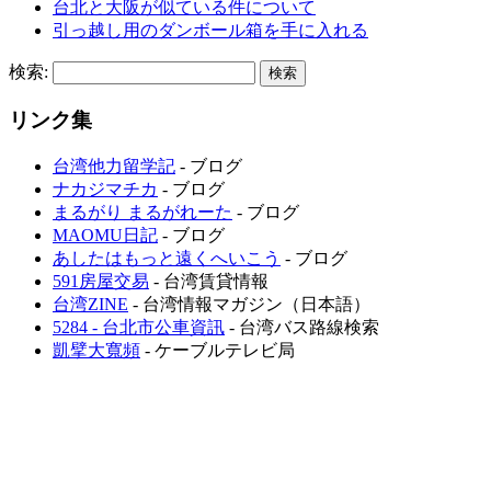
台北と大阪が似ている件について
引っ越し用のダンボール箱を手に入れる
検索:
リンク集
台湾他力留学記
- ブログ
ナカジマチカ
- ブログ
まるがり まるがれーた
- ブログ
MAOMU日記
- ブログ
あしたはもっと遠くへいこう
- ブログ
591房屋交易
- 台湾賃貸情報
台湾ZINE
- 台湾情報マガジン（日本語）
5284 - 台北市公車資訊
- 台湾バス路線検索
凱擘大寬頻
- ケーブルテレビ局