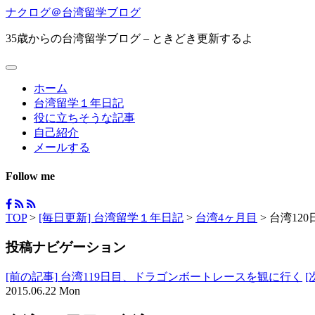
ナクログ＠台湾留学ブログ
35歳からの台湾留学ブログ – ときどき更新するよ
ホーム
台湾留学１年日記
役に立ちそうな記事
自己紹介
メールする
Follow me
TOP
>
[毎日更新] 台湾留学１年日記
>
台湾4ヶ月目
>
台湾12
投稿ナビゲーション
[前の記事]
台湾119日目、ドラゴンボートレースを観に行く
[
2015.06.22 Mon