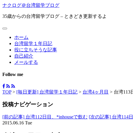
ナクログ＠台湾留学ブログ
35歳からの台湾留学ブログ – ときどき更新するよ
ホーム
台湾留学１年日記
役に立ちそうな記事
自己紹介
メールする
Follow me
TOP
>
[毎日更新] 台湾留学１年日記
>
台湾4ヶ月目
>
台湾113
投稿ナビゲーション
[前の記事]
台湾112日目、*inhouseで飲む
[次の記事]
台湾114
2015.06.16 Tue