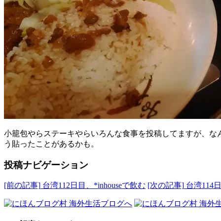
小籠包やらステーキやらいろんな食事を投稿してますが、なんだ
う貼ったことがあるかも。
投稿ナビゲーション
[前の記事]
台湾112日目、*inhouseで飲む
[次の記事]
台湾114