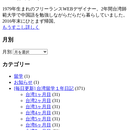
1979年生まれのフリーランスWEBデザイナー。2年間台湾師
範大学で中国語を勉強しながらだらだら暮らしていました。
2016年末にひとまず帰国。
もうすこし詳しく
月別
月別
カテゴリー
留学
(1)
お知らせ
(1)
[毎日更新] 台湾留学１年日記
(371)
台湾1ヶ月目
(31)
台湾2ヶ月目
(31)
台湾3ヶ月目
(31)
台湾4ヶ月目
(31)
台湾5ヶ月目
(31)
台湾6ヶ月目
(31)