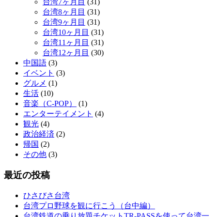
台湾7ヶ月目
(31)
台湾8ヶ月目
(31)
台湾9ヶ月目
(31)
台湾10ヶ月目
(31)
台湾11ヶ月目
(31)
台湾12ヶ月目
(30)
中国語
(3)
イベント
(3)
グルメ
(1)
生活
(10)
音楽（C-POP）
(1)
エンターテイメント
(4)
観光
(4)
政治経済
(2)
帰国
(2)
その他
(3)
最近の投稿
ひさびさ台湾
台湾プロ野球を観に行こう（台中編）
台湾鉄道の乗り放題チケットTR-PASSを使って台湾一