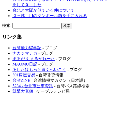
周してきました
台北と大阪が似ている件について
引っ越し用のダンボール箱を手に入れる
検索:
リンク集
台湾他力留学記
- ブログ
ナカジマチカ
- ブログ
まるがり まるがれーた
- ブログ
MAOMU日記
- ブログ
あしたはもっと遠くへいこう
- ブログ
591房屋交易
- 台湾賃貸情報
台湾ZINE
- 台湾情報マガジン（日本語）
5284 - 台北市公車資訊
- 台湾バス路線検索
凱擘大寬頻
- ケーブルテレビ局