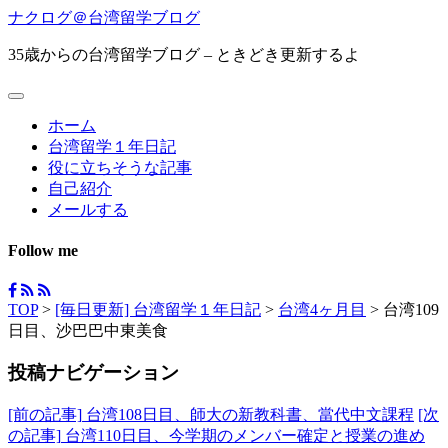
ナクログ＠台湾留学ブログ
35歳からの台湾留学ブログ – ときどき更新するよ
ホーム
台湾留学１年日記
役に立ちそうな記事
自己紹介
メールする
Follow me
TOP
>
[毎日更新] 台湾留学１年日記
>
台湾4ヶ月目
>
台湾109
日目、沙巴巴中東美食
投稿ナビゲーション
[前の記事]
台湾108日目、師大の新教科書、當代中文課程
[次
の記事]
台湾110日目、今学期のメンバー確定と授業の進め