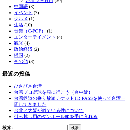
台湾12ヶ月目
(30)
中国語
(3)
イベント
(3)
グルメ
(1)
生活
(10)
音楽（C-POP）
(1)
エンターテイメント
(4)
観光
(4)
政治経済
(2)
帰国
(2)
その他
(3)
最近の投稿
ひさびさ台湾
台湾プロ野球を観に行こう（台中編）
台湾鉄道の乗り放題チケットTR-PASSを使って台湾一
周してきました
台北と大阪が似ている件について
引っ越し用のダンボール箱を手に入れる
検索: