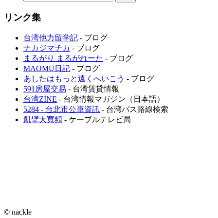
リンク集
台湾他力留学記
- ブログ
ナカジマチカ
- ブログ
まるがり まるがれーた
- ブログ
MAOMU日記
- ブログ
あしたはもっと遠くへいこう
- ブログ
591房屋交易
- 台湾賃貸情報
台湾ZINE
- 台湾情報マガジン（日本語）
5284 - 台北市公車資訊
- 台湾バス路線検索
凱擘大寬頻
- ケーブルテレビ局
© nackle