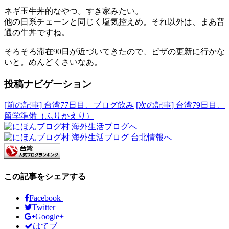
ネギ玉牛丼的なやつ。すき家みたい。
他の日系チェーンと同じく塩気控えめ。それ以外は、まあ普
通の牛丼ですね。
そろそろ滞在90日が近づいてきたので、ビザの更新に行かな
いと。めんどくさいなあ。
投稿ナビゲーション
[前の記事]
台湾77日目、ブログ飲み
[次の記事]
台湾79日目、
留学準備（ふりかえり）
この記事をシェアする
Facebook
Twitter
Google+
はてブ