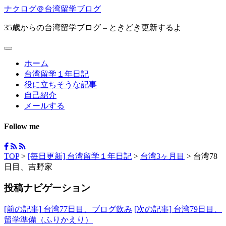
ナクログ＠台湾留学ブログ
35歳からの台湾留学ブログ – ときどき更新するよ
ホーム
台湾留学１年日記
役に立ちそうな記事
自己紹介
メールする
Follow me
TOP
>
[毎日更新] 台湾留学１年日記
>
台湾3ヶ月目
>
台湾78
日目、吉野家
投稿ナビゲーション
[前の記事]
台湾77日目、ブログ飲み
[次の記事]
台湾79日目、
留学準備（ふりかえり）