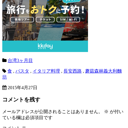
台湾3ヶ月目
食
,
パスタ
,
イタリア料理
,
長安西路
,
蘑菇森林義大利麵
坊
2015年4月27日
コメントを残す
メールアドレスが公開されることはありません。
※
が付い
ている欄は必須項目です