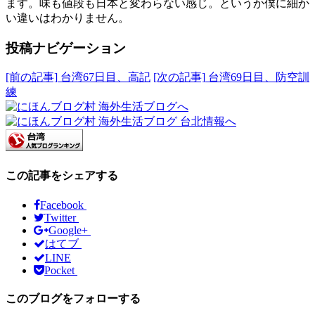
ます。味も値段も日本と変わらない感じ。というか僕に細か
い違いはわかりません。
投稿ナビゲーション
[前の記事]
台湾67日目、高記
[次の記事]
台湾69日目、防空訓
練
この記事をシェアする
Facebook
Twitter
Google+
はてブ
LINE
Pocket
このブログをフォローする