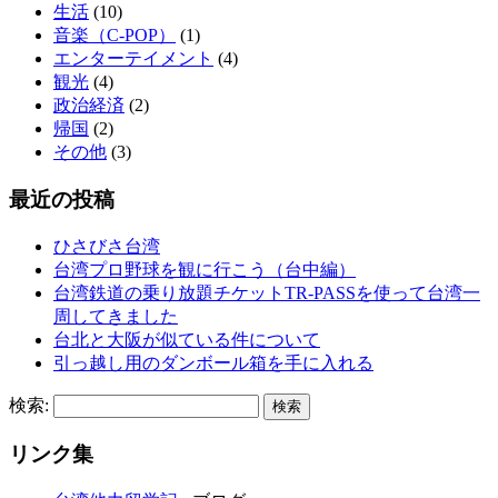
生活
(10)
音楽（C-POP）
(1)
エンターテイメント
(4)
観光
(4)
政治経済
(2)
帰国
(2)
その他
(3)
最近の投稿
ひさびさ台湾
台湾プロ野球を観に行こう（台中編）
台湾鉄道の乗り放題チケットTR-PASSを使って台湾一
周してきました
台北と大阪が似ている件について
引っ越し用のダンボール箱を手に入れる
検索:
リンク集