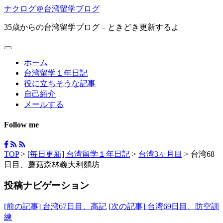
ナクログ＠台湾留学ブログ
35歳からの台湾留学ブログ – ときどき更新するよ
ホーム
台湾留学１年日記
役に立ちそうな記事
自己紹介
メールする
Follow me
TOP
>
[毎日更新] 台湾留学１年日記
>
台湾3ヶ月目
>
台湾68
日目、蘑菇森林義大利麵坊
投稿ナビゲーション
[前の記事]
台湾67日目、高記
[次の記事]
台湾69日目、防空訓
練