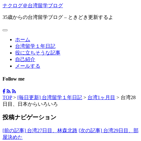
ナクログ＠台湾留学ブログ
35歳からの台湾留学ブログ – ときどき更新するよ
ホーム
台湾留学１年日記
役に立ちそうな記事
自己紹介
メールする
Follow me
TOP
>
[毎日更新] 台湾留学１年日記
>
台湾1ヶ月目
>
台湾28
日目、日本からいろいろ
投稿ナビゲーション
[前の記事]
台湾27日目、林森北路
[次の記事]
台湾29日目、部
屋決めた