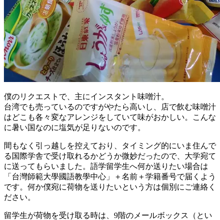
僕のリクエストで、主にインスタント味噌汁。
台湾でも売っているのですがやたら高いし、店で飲む味噌汁
はどこも各々変なアレンジをしていて味がおかしい。こんな
に暑い国なのに塩気が足りないのです。
間もなく引っ越しを控えており、タイミング的にいま住んで
る国際学舎で受け取れるかどうか微妙だったので、大学宛て
に送ってもらいました。語学留学生へ何か送りたい場合は
「台灣師範大學國語教學中心」＋名前＋学籍番号で届くよう
です。何か僕宛に荷物を送りたいという方は個別にご連絡く
ださい。
留学生が荷物を受け取る時は、9階のメールボックス（とい