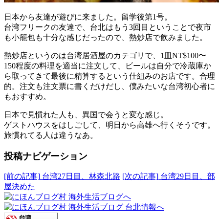
日本から友達が遊びに来ました。留学後第1号。
台湾フリークの友達で、台北はもう3回目ということで夜市
も小籠包も十分な感じだったので、熱炒店で飲みました。
熱炒店というのは台湾居酒屋のカテゴリで、1皿NT$100〜
150程度の料理を適当に注文して、ビールは自分で冷蔵庫か
ら取ってきて最後に精算するという仕組みのお店です。合理
的。注文も注文票に書くだけだし、僕みたいな台湾初心者に
もおすすめ。
日本で見慣れた人も、異国で会うと変な感じ。
ゲストハウスをはしごして、明日から高雄へ行くそうです。
旅慣れてる人は違うなあ。
投稿ナビゲーション
[前の記事]
台湾27日目、林森北路
[次の記事]
台湾29日目、部
屋決めた