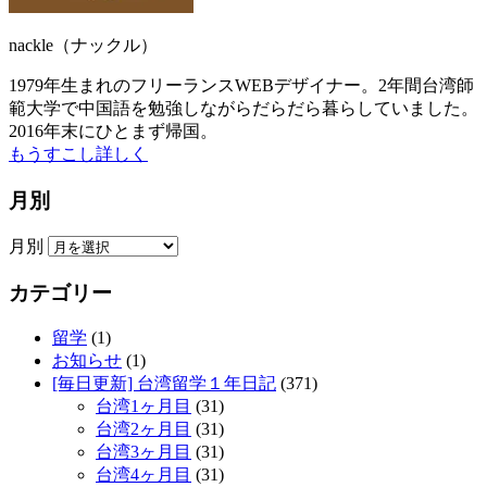
nackle（ナックル）
1979年生まれのフリーランスWEBデザイナー。2年間台湾師
範大学で中国語を勉強しながらだらだら暮らしていました。
2016年末にひとまず帰国。
もうすこし詳しく
月別
月別
カテゴリー
留学
(1)
お知らせ
(1)
[毎日更新] 台湾留学１年日記
(371)
台湾1ヶ月目
(31)
台湾2ヶ月目
(31)
台湾3ヶ月目
(31)
台湾4ヶ月目
(31)