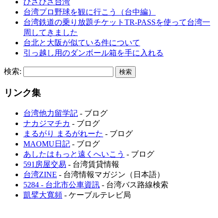
ひさびさ台湾
台湾プロ野球を観に行こう（台中編）
台湾鉄道の乗り放題チケットTR-PASSを使って台湾一
周してきました
台北と大阪が似ている件について
引っ越し用のダンボール箱を手に入れる
検索:
リンク集
台湾他力留学記
- ブログ
ナカジマチカ
- ブログ
まるがり まるがれーた
- ブログ
MAOMU日記
- ブログ
あしたはもっと遠くへいこう
- ブログ
591房屋交易
- 台湾賃貸情報
台湾ZINE
- 台湾情報マガジン（日本語）
5284 - 台北市公車資訊
- 台湾バス路線検索
凱擘大寬頻
- ケーブルテレビ局