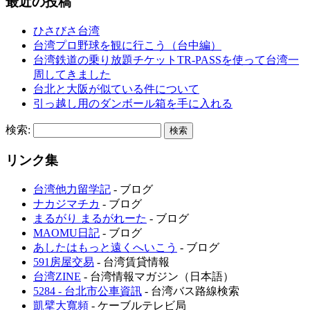
最近の投稿
ひさびさ台湾
台湾プロ野球を観に行こう（台中編）
台湾鉄道の乗り放題チケットTR-PASSを使って台湾一
周してきました
台北と大阪が似ている件について
引っ越し用のダンボール箱を手に入れる
検索:
リンク集
台湾他力留学記
- ブログ
ナカジマチカ
- ブログ
まるがり まるがれーた
- ブログ
MAOMU日記
- ブログ
あしたはもっと遠くへいこう
- ブログ
591房屋交易
- 台湾賃貸情報
台湾ZINE
- 台湾情報マガジン（日本語）
5284 - 台北市公車資訊
- 台湾バス路線検索
凱擘大寬頻
- ケーブルテレビ局