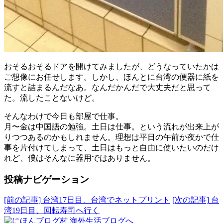
おそるおそるドアを開けてみましたが、どうなっていたかは
ご想像にお任せします。しかし、ほんとに台湾の便器に紙を
流すと詰まるんだなあ。なんだかんだで大丈夫だと思って
た。流したことないけど。
そんなわけで今日も部屋で仕事。
月〜金は中国語の勉強。土日は仕事。という流れが出来上が
りつつあるのかもしれません。理想は平日の午前か夜かで仕
事を片付けてしまって、土日はもっと自由に使いたいのだけ
れど、僕はそんなに器用ではありません。
投稿ナビゲーション
[前の記事]
台湾17日目、台湾でネットプリント
[次の記事]
台
湾19日目、回転寿司へ行く