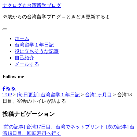
ナクログ＠台湾留学ブログ
35歳からの台湾留学ブログ – ときどき更新するよ
ホーム
台湾留学１年日記
役に立ちそうな記事
自己紹介
メールする
Follow me
TOP
>
[毎日更新] 台湾留学１年日記
>
台湾1ヶ月目
>
台湾18
日目、宿舎のトイレが詰まる
投稿ナビゲーション
[前の記事]
台湾17日目、台湾でネットプリント
[次の記事]
台
湾19日目、回転寿司へ行く