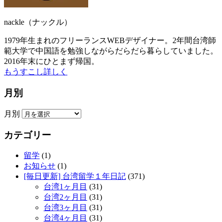
nackle（ナックル）
1979年生まれのフリーランスWEBデザイナー。2年間台湾師
範大学で中国語を勉強しながらだらだら暮らしていました。
2016年末にひとまず帰国。
もうすこし詳しく
月別
月別
カテゴリー
留学
(1)
お知らせ
(1)
[毎日更新] 台湾留学１年日記
(371)
台湾1ヶ月目
(31)
台湾2ヶ月目
(31)
台湾3ヶ月目
(31)
台湾4ヶ月目
(31)