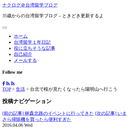
ナクログ＠台湾留学ブログ
35歳からの台湾留学ブログ – ときどき更新するよ
ホーム
台湾留学１年日記
役に立ちそうな記事
自己紹介
メールする
Follow me
TOP
>
生活
>
台北で桜が見たくなったら陽明山へ行こう
投稿ナビゲーション
[前の記事]
林森北路のイベントに行ってきた
[次の記事]
いま
さら掃除機を買ったら便利すぎた
2016.04.06 Wed