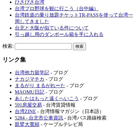
ひさびさ台湾
台湾プロ野球を観に行こう（台中編）
台湾鉄道の乗り放題チケットTR-PASSを使って台湾一
周してきました
台北と大阪が似ている件について
引っ越し用のダンボール箱を手に入れる
検索:
リンク集
台湾他力留学記
- ブログ
ナカジマチカ
- ブログ
まるがり まるがれーた
- ブログ
MAOMU日記
- ブログ
あしたはもっと遠くへいこう
- ブログ
591房屋交易
- 台湾賃貸情報
台湾ZINE
- 台湾情報マガジン（日本語）
5284 - 台北市公車資訊
- 台湾バス路線検索
凱擘大寬頻
- ケーブルテレビ局