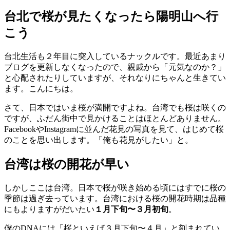
台北で桜が見たくなったら陽明山へ行
こう
台北生活も２年目に突入しているナックルです。最近あまり
ブログを更新しなくなったので、親戚から「元気なのか？」
と心配されたりしていますが、それなりにちゃんと生きてい
ます。こんにちは。
さて、日本ではいま桜が満開ですよね。台湾でも桜は咲くの
ですが、ふだん街中で見かけることはほとんどありません。
FacebookやInstagramに並んだ花見の写真を見て、はじめて桜
のことを思い出します。「俺も花見がしたい」と。
台湾は桜の開花が早い
しかしここは台湾。日本で桜が咲き始める頃にはすでに桜の
季節は過ぎ去っています。台湾における桜の開花時期は品種
にもよりますがだいたい
１月下旬〜３月初旬
。
僕のDNAには「桜といえば３月下旬〜４月」と刻まれてい