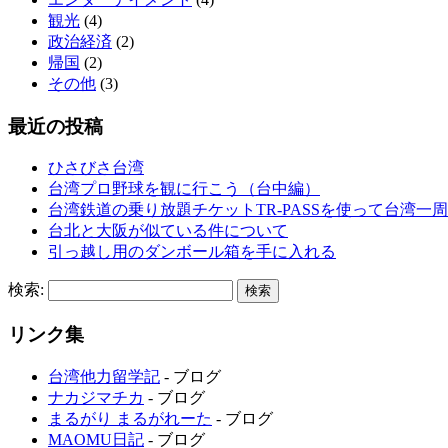
観光
(4)
政治経済
(2)
帰国
(2)
その他
(3)
最近の投稿
ひさびさ台湾
台湾プロ野球を観に行こう（台中編）
台湾鉄道の乗り放題チケットTR-PASSを使って台湾一
台北と大阪が似ている件について
引っ越し用のダンボール箱を手に入れる
検索:
リンク集
台湾他力留学記
- ブログ
ナカジマチカ
- ブログ
まるがり まるがれーた
- ブログ
MAOMU日記
- ブログ