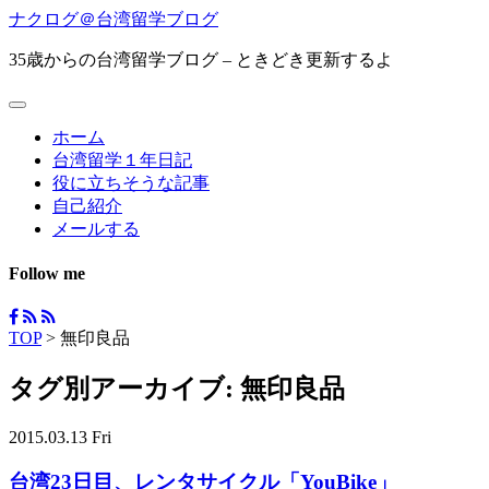
ナクログ＠台湾留学ブログ
35歳からの台湾留学ブログ – ときどき更新するよ
ホーム
台湾留学１年日記
役に立ちそうな記事
自己紹介
メールする
Follow me
TOP
>
無印良品
タグ別アーカイブ:
無印良品
2015.03.13 Fri
台湾23日目、レンタサイクル「YouBike」