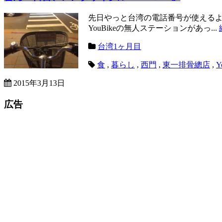
先日やっと台湾の電話番号が使えるようになっ
YouBikeの無人ステーションがあっ...
台湾1ヶ月目
食
,
暮らし
,
西門
,
東一排骨總店
,
Y
2015年3月13日
広告