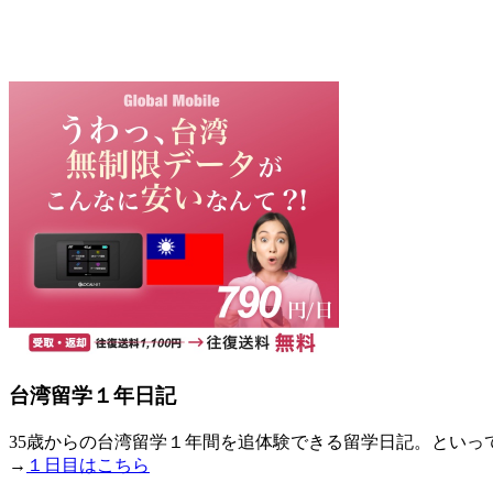
台湾留学１年日記
35歳からの台湾留学１年間を追体験できる留学日記。とい
→
１日目はこちら