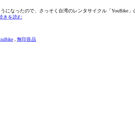
たので、さっそく台湾のレンタサイクル「YouBike」の登録手続き。 h
続きを読む
ouBike
,
無印良品