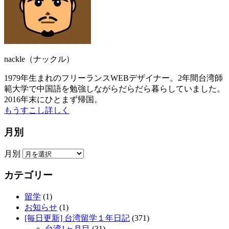
nackle（ナックル）
1979年生まれのフリーランスWEBデザイナー。2年間台湾師
範大学で中国語を勉強しながらだらだら暮らしていました。
2016年末にひとまず帰国。
もうすこし詳しく
月別
月別
カテゴリー
留学
(1)
お知らせ
(1)
[毎日更新] 台湾留学１年日記
(371)
台湾1ヶ月目
(31)