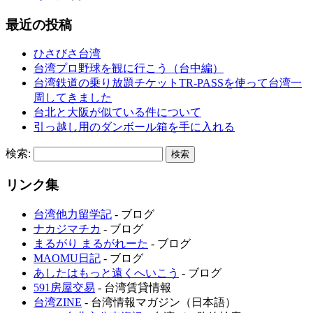
最近の投稿
ひさびさ台湾
台湾プロ野球を観に行こう（台中編）
台湾鉄道の乗り放題チケットTR-PASSを使って台湾一
周してきました
台北と大阪が似ている件について
引っ越し用のダンボール箱を手に入れる
検索:
リンク集
台湾他力留学記
- ブログ
ナカジマチカ
- ブログ
まるがり まるがれーた
- ブログ
MAOMU日記
- ブログ
あしたはもっと遠くへいこう
- ブログ
591房屋交易
- 台湾賃貸情報
台湾ZINE
- 台湾情報マガジン（日本語）