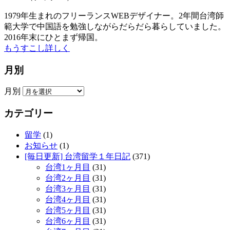
1979年生まれのフリーランスWEBデザイナー。2年間台湾師
範大学で中国語を勉強しながらだらだら暮らしていました。
2016年末にひとまず帰国。
もうすこし詳しく
月別
月別
カテゴリー
留学
(1)
お知らせ
(1)
[毎日更新] 台湾留学１年日記
(371)
台湾1ヶ月目
(31)
台湾2ヶ月目
(31)
台湾3ヶ月目
(31)
台湾4ヶ月目
(31)
台湾5ヶ月目
(31)
台湾6ヶ月目
(31)