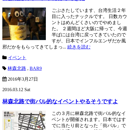
ごぶさたしています、台湾生活２年
目に入ったナックルです。 日数カウ
ントはめんどくさいのでやめまし
た。 ２週間ほど大阪に帰って、今週
半ばには台湾に戻ってきていたので
すが、日本でインフルエンザだか風
邪だかをもらってきてしまっ...
続きを読む
イベント
林森北路
,
BAR9
2016年3月27日
2016.03.12 Sat
林森北路で街バル的なイベントやるそうですよ
この３月に林森北路で街バル的なイ
ベントが開催されます。日本ではす
でに当たり前となった「街バル」で