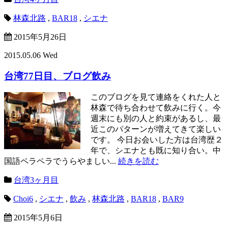
林森北路
,
BAR18
,
シエナ
2015年5月26日
2015.05.06 Wed
台湾77日目、ブログ飲み
このブログを見て連絡をくれた人と
林森で待ち合わせて飲みに行く。今
週末にも別の人と約束があるし、最
近このパターンが増えてきて楽しい
です。 今日お会いした方は台湾歴２
年で、シエナとも既に知り合い。中
国語ペラペラでうらやましい...
続きを読む
台湾3ヶ月目
Choi6
,
シエナ
,
飲み
,
林森北路
,
BAR18
,
BAR9
2015年5月6日