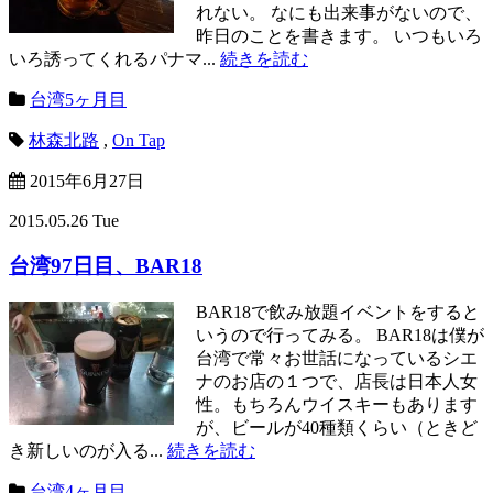
れない。 なにも出来事がないので、
昨日のことを書きます。 いつもいろ
いろ誘ってくれるパナマ...
続きを読む
台湾5ヶ月目
林森北路
,
On Tap
2015年6月27日
2015.05.26 Tue
台湾97日目、BAR18
BAR18で飲み放題イベントをすると
いうので行ってみる。 BAR18は僕が
台湾で常々お世話になっているシエ
ナのお店の１つで、店長は日本人女
性。もちろんウイスキーもあります
が、ビールが40種類くらい（ときど
き新しいのが入る...
続きを読む
台湾4ヶ月目