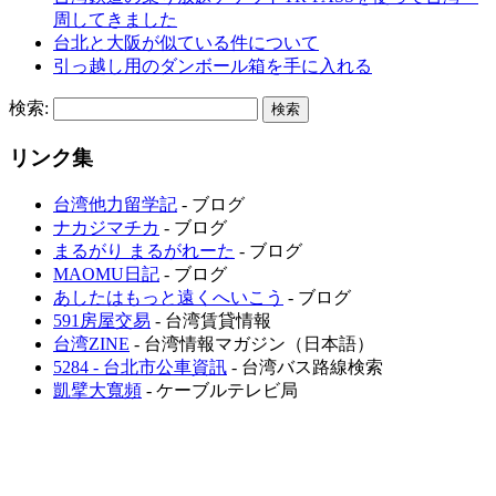
周してきました
台北と大阪が似ている件について
引っ越し用のダンボール箱を手に入れる
検索:
リンク集
台湾他力留学記
- ブログ
ナカジマチカ
- ブログ
まるがり まるがれーた
- ブログ
MAOMU日記
- ブログ
あしたはもっと遠くへいこう
- ブログ
591房屋交易
- 台湾賃貸情報
台湾ZINE
- 台湾情報マガジン（日本語）
5284 - 台北市公車資訊
- 台湾バス路線検索
凱擘大寬頻
- ケーブルテレビ局