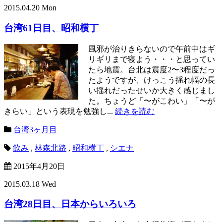
2015.04.20 Mon
台湾61日目、昭和横丁
風邪が治りきらないので午前中はギ
リギリまで寝よう・・・と思ってい
たら地震。台北は震度2〜3程度だっ
たようですが、けっこう揺れ幅の長
い揺れだったせいか大きく感じまし
た。ちょうど「〜がこわい」「〜が
きらい」という表現を勉強し...
続きを読む
台湾3ヶ月目
飲み
,
林森北路
,
昭和横丁
,
シエナ
2015年4月20日
2015.03.18 Wed
台湾28日目、日本からいろいろ