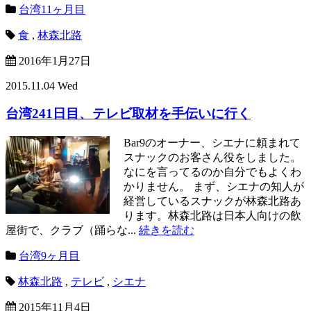
台湾11ヶ月目
食
,
林森北路
2016年1月27日
2015.11.04 Wed
台湾241日目、テレビ取材を手伝いに行く
Bar9のオーナー、シエナに頼まれて
スナックのお客さん役をしました。
なにを言ってるのか自分でもよくわ
かりません。 まず、シエナの知人が
経営しているスナックが林森北路あ
ります。林森北路は日本人向けの飲
屋街で、クラブ（踊らな...
続きを読む
台湾9ヶ月目
林森北路
,
テレビ
,
シエナ
2015年11月4日