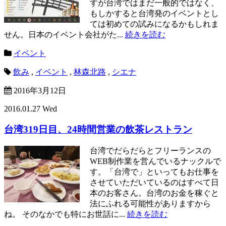
すが台湾ではまだ一般的ではなく、
もしかすると台湾発のイベントとし
ては初めての試みになるかもしれま
せん。日本のイベント会社がた...
続きを読む
イベント
飲み
,
イベント
,
林森北路
,
シエナ
2016年3月12日
2016.01.27 Wed
台湾319日目、24時間営業の飲茶レストラン
台湾でだらだらとフリーランスの
WEB制作業を営んでいるナックルで
す。「台湾で」といってもお仕事を
させていただいているのはすべて日
本のお客さん。台湾のお金を稼ぐと
法にふれる可能性がありますから
ね。 そのなかでも特にお世話に...
続きを読む