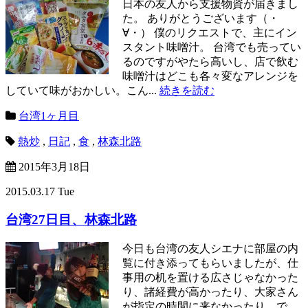
日本の友人から支援物資が届きまし
た。 ありがとうございます（・
∀・） 僕のリクエストで、主にイン
スタント味噌汁。 台湾でも売ってい
るのですがやたら高いし、店で飲む
味噌汁はどこも各々変なアレンジを
していて味がおかしい。こん...
続きを読む
台湾1ヶ月目
熱炒
,
日記
,
食
,
林森北路
2015年3月18日
2015.03.17 Tue
台湾27日目、林森北路
今日も台湾の友人シエナに部屋の内
覧に付き添ってもらいましたが、仕
事用の机を置ける広さじゃなかった
り、諸経費が高かったり、大家さん
が指定の時間に来なかったり。で