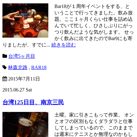
Bar18が１周年イベントをする、と
いうことで行ってきました。飲み放
題。ここ１ヶ月くらい仕事を詰め込
んでいて忙しく、ひさしぶりにがっ
つり飲んだような気がします。 せっ
かく飲みに出てきたのでBar9にも寄
りましたが、すでに...
続きを読む
台湾5ヶ月目
林森北路
,
BAR18
2015年7月11日
2015.06.27 Sat
台湾125日目、南京三民
土曜。家に引きこもって作業。 オン
とオフの区別もなくダラダラと仕事
してしまっているので、このままで
は週末にテニスとか無理なのかもし