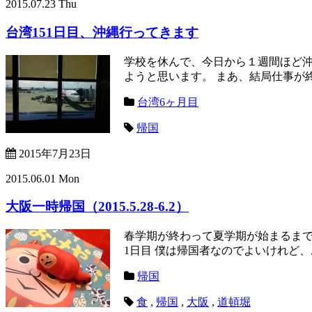
2015.07.23 Thu
台湾151日目、沖縄行ってきます
学校を休んで、今日から１週間ほど
ようと思います。 まあ、結局仕事が終
台湾6ヶ月目
帰国
2015年7月23日
2015.06.01 Mon
大阪一時帰国（2015.5.28-6.2）
春学期が終わって夏学期が始まるまで
1日目 僕は帰国者なのでよいけれど、
帰国
食
,
帰国
,
大阪
,
道頓堀