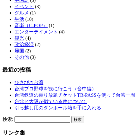
中国語
(3)
イベント
(3)
グルメ
(1)
生活
(10)
音楽（C-POP）
(1)
エンターテイメント
(4)
観光
(4)
政治経済
(2)
帰国
(2)
その他
(3)
最近の投稿
ひさびさ台湾
台湾プロ野球を観に行こう（台中編）
台湾鉄道の乗り放題チケットTR-PASSを使って台湾一
台北と大阪が似ている件について
引っ越し用のダンボール箱を手に入れる
検索:
リンク集