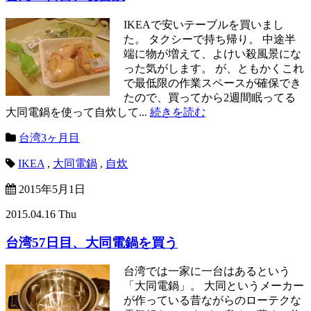
IKEAで安いテーブルを買いまし
た。 タクシーで持ち帰り。 中途半
端に物が増えて、よけい殺風景にな
った気がします。 が、ともかくこれ
で最低限の作業スペースが確保でき
たので、買ってから2週間眠ってる
大同電鍋を使って自炊して...
続きを読む
台湾3ヶ月目
IKEA
,
大同電鍋
,
自炊
2015年5月1日
2015.04.16 Thu
台湾57日目、大同電鍋を買う
台湾では一家に一台はあるという
「大同電鍋」。 大同というメーカー
が作っている昔ながらのローテクな