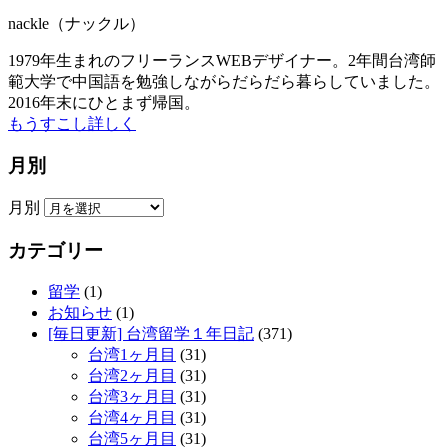
nackle（ナックル）
1979年生まれのフリーランスWEBデザイナー。2年間台湾師
範大学で中国語を勉強しながらだらだら暮らしていました。
2016年末にひとまず帰国。
もうすこし詳しく
月別
月別
カテゴリー
留学
(1)
お知らせ
(1)
[毎日更新] 台湾留学１年日記
(371)
台湾1ヶ月目
(31)
台湾2ヶ月目
(31)
台湾3ヶ月目
(31)
台湾4ヶ月目
(31)
台湾5ヶ月目
(31)