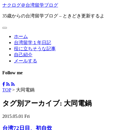
ナクログ＠台湾留学ブログ
35歳からの台湾留学ブログ – ときどき更新するよ
ホーム
台湾留学１年日記
役に立ちそうな記事
自己紹介
メールする
Follow me
TOP
>
大同電鍋
タグ別アーカイブ:
大同電鍋
2015.05.01 Fri
台湾72日目、初自炊