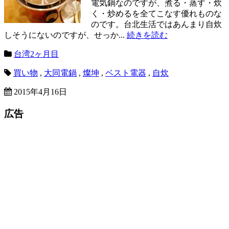
電気鍋なのですが、煮る・蒸す・炊
く・炒めるを全てこなす優れものな
のです。台北生活ではあんまり自炊
しそうにないのですが、せっか...
続きを読む
台湾2ヶ月目
買い物
,
大同電鍋
,
燦坤
,
ベスト電器
,
自炊
2015年4月16日
広告