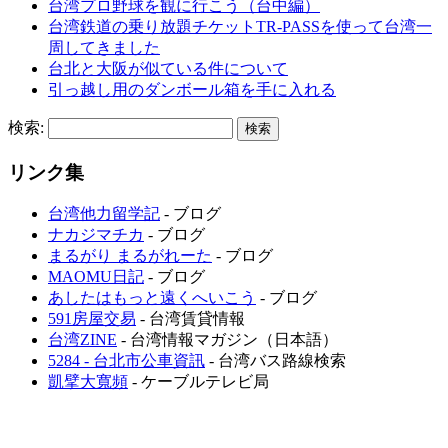
台湾プロ野球を観に行こう（台中編）
台湾鉄道の乗り放題チケットTR-PASSを使って台湾一
周してきました
台北と大阪が似ている件について
引っ越し用のダンボール箱を手に入れる
検索:
リンク集
台湾他力留学記
- ブログ
ナカジマチカ
- ブログ
まるがり まるがれーた
- ブログ
MAOMU日記
- ブログ
あしたはもっと遠くへいこう
- ブログ
591房屋交易
- 台湾賃貸情報
台湾ZINE
- 台湾情報マガジン（日本語）
5284 - 台北市公車資訊
- 台湾バス路線検索
凱擘大寬頻
- ケーブルテレビ局