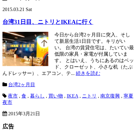
2015.03.21 Sat
台湾31日目、ニトリとIKEAに行く
今日から台湾2ヶ月目に突入、そし
て新居生活1日目です。キリがい
い。 台湾の賃貸住宅は、たいてい最
低限の家具・家電が付属していま
す。 とはいえ、うちにあるのはベッ
ド、クローゼット、小さな机（たぶ
んドレッサー）、エアコン、テ...
続きを読む
台湾2ヶ月目
夜市
,
食
,
暮らし
,
買い物
,
IKEA
,
ニトリ
,
南京復興
,
寧夏
夜市
2015年3月21日
広告