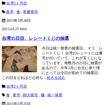
台湾2ヶ月目
夜市
,
食
,
寧夏夜市
2015年3月28日
2015.03.25 Wed
台湾35日目、レシートくじの抽選
今日は統一發票の抽選日。 そう、レ
シートくじ！ 台湾のレシートには番
号が付いていて、これが宝くじにな
っています。奇数月の25日に抽選が
あるので、今年2月に台北に来た僕
にとっては今日が初めての抽選日。
この日をどれほど心待ち...
続きを読む
台湾2ヶ月目
食
,
夜市
,
師大夜市
,
麺
,
統一発票
2015年3月25日