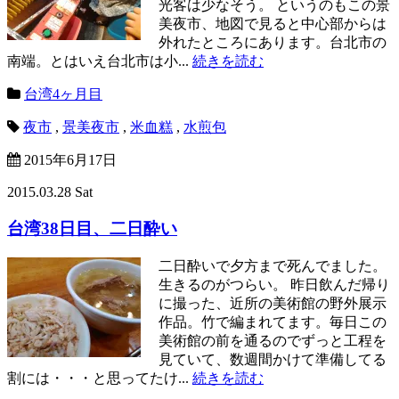
光客は少なそう。 というのもこの景
美夜市、地図で見ると中心部からは
外れたところにあります。台北市の
南端。とはいえ台北市は小...
続きを読む
台湾4ヶ月目
夜市
,
景美夜市
,
米血糕
,
水煎包
2015年6月17日
2015.03.28 Sat
台湾38日目、二日酔い
二日酔いで夕方まで死んでました。
生きるのがつらい。 昨日飲んだ帰り
に撮った、近所の美術館の野外展示
作品。竹で編まれてます。毎日この
美術館の前を通るのでずっと工程を
見ていて、数週間かけて準備してる
割には・・・と思ってたけ...
続きを読む