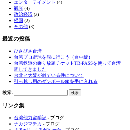
エンターテイメント
(4)
観光
(4)
政治経済
(2)
帰国
(2)
その他
(3)
最近の投稿
ひさびさ台湾
台湾プロ野球を観に行こう（台中編）
台湾鉄道の乗り放題チケットTR-PASSを使って台湾一
周してきました
台北と大阪が似ている件について
引っ越し用のダンボール箱を手に入れる
検索:
リンク集
台湾他力留学記
- ブログ
ナカジマチカ
- ブログ
まるがり まるがれーた
- ブログ