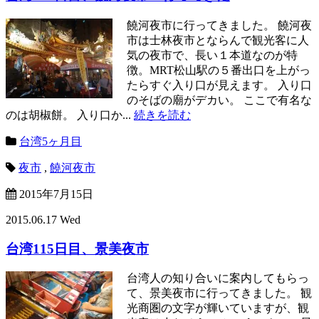
饒河夜市に行ってきました。 饒河夜
市は士林夜市とならんで観光客に人
気の夜市で、長い１本道なのが特
徴。MRT松山駅の５番出口を上がっ
たらすぐ入り口が見えます。 入り口
のそばの廟がデカい。 ここで有名な
のは胡椒餅。 入り口か...
続きを読む
台湾5ヶ月目
夜市
,
饒河夜市
2015年7月15日
2015.06.17 Wed
台湾115日目、景美夜市
台湾人の知り合いに案内してもらっ
て、景美夜市に行ってきました。 観
光商圏の文字が輝いていますが、観