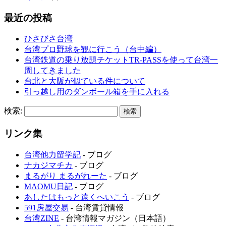
最近の投稿
ひさびさ台湾
台湾プロ野球を観に行こう（台中編）
台湾鉄道の乗り放題チケットTR-PASSを使って台湾一
周してきました
台北と大阪が似ている件について
引っ越し用のダンボール箱を手に入れる
検索:
リンク集
台湾他力留学記
- ブログ
ナカジマチカ
- ブログ
まるがり まるがれーた
- ブログ
MAOMU日記
- ブログ
あしたはもっと遠くへいこう
- ブログ
591房屋交易
- 台湾賃貸情報
台湾ZINE
- 台湾情報マガジン（日本語）