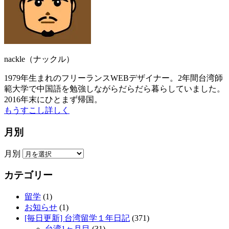
nackle（ナックル）
1979年生まれのフリーランスWEBデザイナー。2年間台湾師
範大学で中国語を勉強しながらだらだら暮らしていました。
2016年末にひとまず帰国。
もうすこし詳しく
月別
月別
カテゴリー
留学
(1)
お知らせ
(1)
[毎日更新] 台湾留学１年日記
(371)
台湾1ヶ月目
(31)