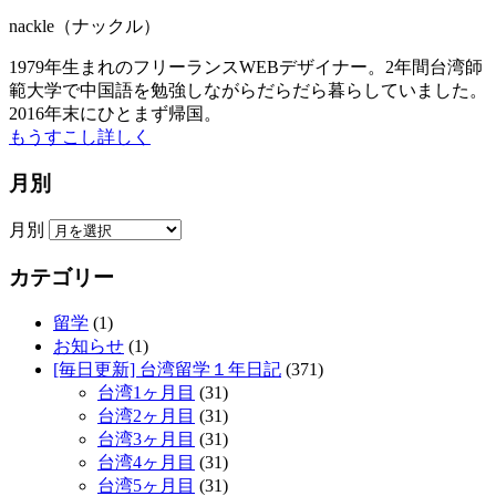
nackle（ナックル）
1979年生まれのフリーランスWEBデザイナー。2年間台湾師
範大学で中国語を勉強しながらだらだら暮らしていました。
2016年末にひとまず帰国。
もうすこし詳しく
月別
月別
カテゴリー
留学
(1)
お知らせ
(1)
[毎日更新] 台湾留学１年日記
(371)
台湾1ヶ月目
(31)
台湾2ヶ月目
(31)
台湾3ヶ月目
(31)
台湾4ヶ月目
(31)
台湾5ヶ月目
(31)