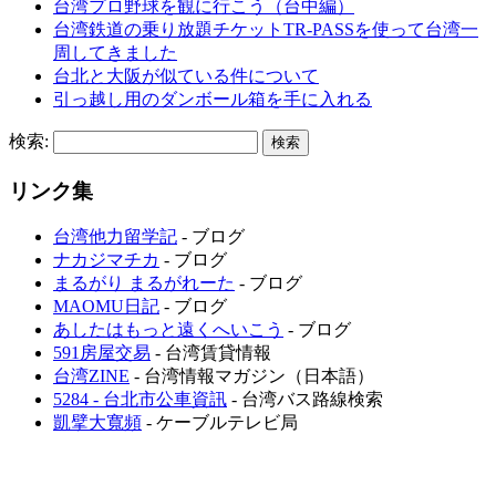
台湾プロ野球を観に行こう（台中編）
台湾鉄道の乗り放題チケットTR-PASSを使って台湾一
周してきました
台北と大阪が似ている件について
引っ越し用のダンボール箱を手に入れる
検索:
リンク集
台湾他力留学記
- ブログ
ナカジマチカ
- ブログ
まるがり まるがれーた
- ブログ
MAOMU日記
- ブログ
あしたはもっと遠くへいこう
- ブログ
591房屋交易
- 台湾賃貸情報
台湾ZINE
- 台湾情報マガジン（日本語）
5284 - 台北市公車資訊
- 台湾バス路線検索
凱擘大寬頻
- ケーブルテレビ局