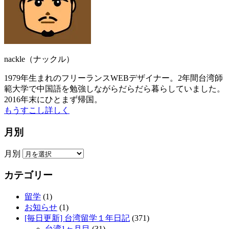
nackle（ナックル）
1979年生まれのフリーランスWEBデザイナー。2年間台湾師
範大学で中国語を勉強しながらだらだら暮らしていました。
2016年末にひとまず帰国。
もうすこし詳しく
月別
月別
カテゴリー
留学
(1)
お知らせ
(1)
[毎日更新] 台湾留学１年日記
(371)
台湾1ヶ月目
(31)