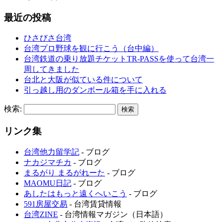
最近の投稿
ひさびさ台湾
台湾プロ野球を観に行こう（台中編）
台湾鉄道の乗り放題チケットTR-PASSを使って台湾一
周してきました
台北と大阪が似ている件について
引っ越し用のダンボール箱を手に入れる
検索:
リンク集
台湾他力留学記
- ブログ
ナカジマチカ
- ブログ
まるがり まるがれーた
- ブログ
MAOMU日記
- ブログ
あしたはもっと遠くへいこう
- ブログ
591房屋交易
- 台湾賃貸情報
台湾ZINE
- 台湾情報マガジン（日本語）